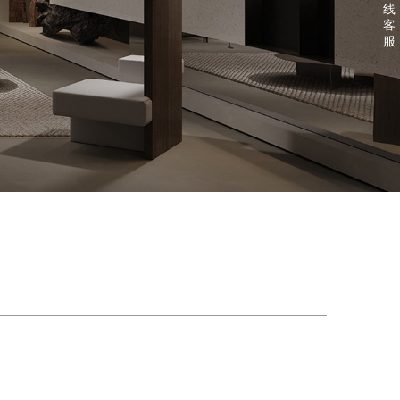
线
客
服